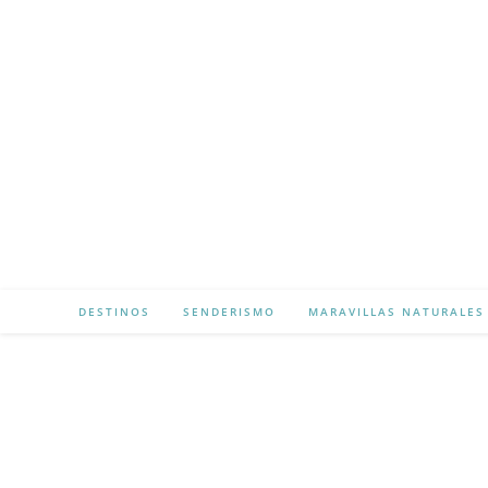
Ir
al
contenido
DESTINOS
SENDERISMO
MARAVILLAS NATURALES