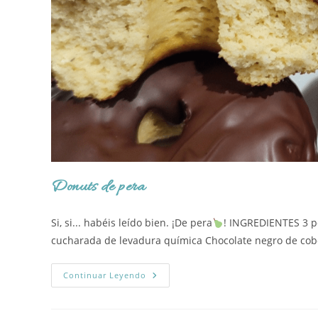
Donuts de pera
Si, si... habéis leído bien. ¡De pera
! INGREDIENTES 3 p
cucharada de levadura química Chocolate negro de c
Donuts
Continuar Leyendo
De
Pera